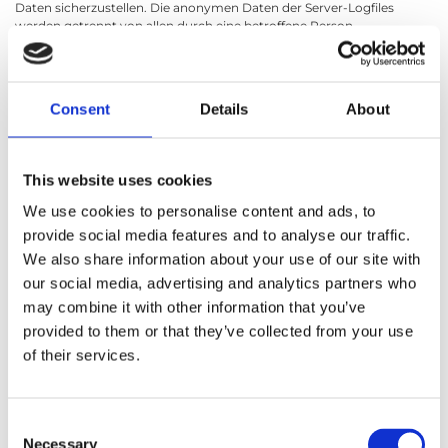
Daten sicherzustellen. Die anonymen Daten der Server-Logfiles
werden getrennt von allen durch eine betroffene Person
angegebenen personenbezogenen Daten gespeichert.
8. Registrierung auf unserer Internetseite
Consent
Details
About
Die betroffene Person hat die Möglichkeit, sich auf der Internetseite
des für die Verarbeitung Verantwortlichen unter Angabe von
personenbezogenen Daten zu registrieren. Welche
This website uses cookies
personenbezogenen Daten dabei an den für die Verarbeitung
Verantwortlichen übermittelt werden, ergibt sich aus der jeweiligen
We use cookies to personalise content and ads, to
Eingabemaske, die für die Registrierung verwendet wird. Die von der
provide social media features and to analyse our traffic.
betroffenen Person eingegebenen personenbezogenen Daten
We also share information about your use of our site with
werden ausschließlich für die interne Verwendung bei dem für die
Verarbeitung Verantwortlichen und für eigene Zwecke erhoben und
our social media, advertising and analytics partners who
gespeichert. Der für die Verarbeitung Verantwortliche kann die
may combine it with other information that you’ve
Weitergabe an einen oder mehrere Auftragsverarbeiter,
provided to them or that they’ve collected from your use
beispielsweise einen Paketdienstleister, veranlassen, der die
personenbezogenen Daten ebenfalls ausschließlich für eine interne
of their services.
Verwendung, die dem für die Verarbeitung Verantwortlichen
zuzurechnen ist, nutzt.
Consent
Durch eine Registrierung auf der Internetseite des für die
Verarbeitung Verantwortlichen wird ferner die vom Internet-Service-
Necessary