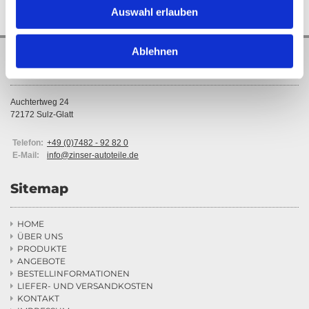
Auswahl erlauben
Ablehnen
Dietmar Zinser Autoteile
Auchtertweg 24
72172 Sulz-Glatt
Telefon:
+49 (0)7482 - 92 82 0
E-Mail:
info@zinser-autoteile.de
Sitemap
HOME

ÜBER UNS

PRODUKTE

ANGEBOTE

BESTELLINFORMATIONEN

LIEFER- UND VERSANDKOSTEN

KONTAKT
