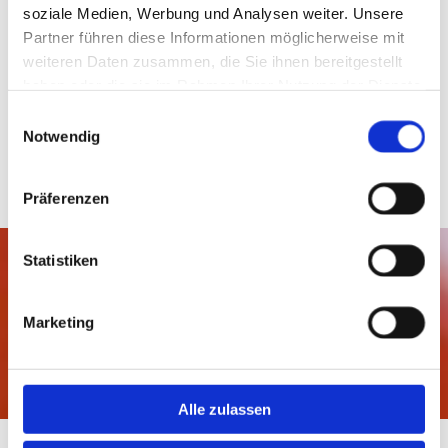
soziale Medien, Werbung und Analysen weiter. Unsere
Wir freuen uns auf Ihre Anfrage.
Partner führen diese Informationen möglicherweise mit
weiteren Daten zusammen, die Sie ihnen bereitgestellt
ANFRAGE SENDEN
haben oder die sie im Rahmen Ihrer Nutzung der Dienste
gesammelt haben.
Einwilligungsauswahl
Notwendig
Präferenzen
Statistiken
BESTELL-ANNAHME
INFO@ZINSER-
Marketing
AUTOTEILE.DE
Alle zulassen