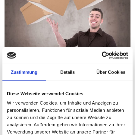
Zustimmung
Details
Über Cookies
Für den Versand unserer Ware nutzen wir
den Dienstleister UPS.
Diese Webseite verwendet Cookies
Frachtkosten können jederzeit gerne bei uns angefragt werden.
Wir verwenden Cookies, um Inhalte und Anzeigen zu
Gerne bieten wir Ihnen auch bei größeren Sendungen einen
Palettenversand mit anderen Dienstleistern an.
personalisieren, Funktionen für soziale Medien anbieten
zu können und die Zugriffe auf unsere Website zu
Wenn Sie Fragen haben, kompetente Beratung oder ein
analysieren. Außerdem geben wir Informationen zu Ihrer
unverbindliches Angebot wünschen, nehmen Sie bitte Kontakt mit
uns auf.
Verwendung unserer Website an unsere Partner für