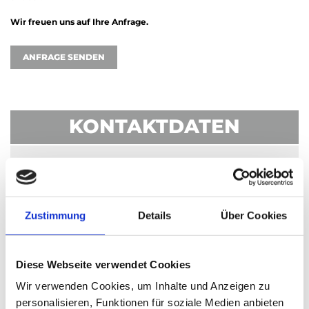
Wir freuen uns auf Ihre Anfrage.
ANFRAGE SENDEN
KONTAKTDATEN
Dietmar Zinser Autoteile
Auchtertweg 24
72172 Sulz-Glatt
Zustimmung
Details
Über Cookies
+49 (0)7482 - 92 82 0
Telefon:
Telefax:
info@zinser-autoteile.de
E-Mail:
Diese Webseite verwendet Cookies
KONTAKT
Wir verwenden Cookies, um Inhalte und Anzeigen zu
personalisieren, Funktionen für soziale Medien anbieten